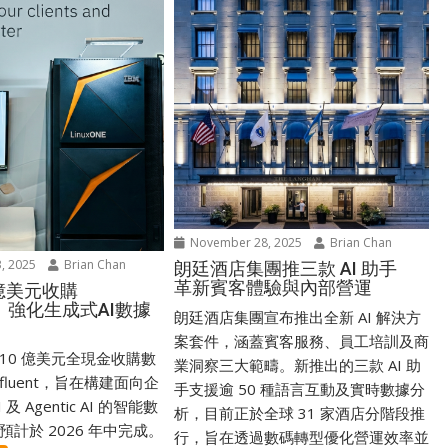
November 28, 2025
Brian Chan
, 2025
Brian Chan
朗廷酒店集團推三款 AI 助手
革新賓客體驗與內部營運
0億美元收購
nt 強化生成式AI數據
朗廷酒店集團宣布推出全新 AI 解決方
案套件，涵蓋賓客服務、員工培訓及商
 110 億美元全現金收購數
業洞察三大範疇。新推出的三款 AI 助
nfluent，旨在構建面向企
手支援逾 50 種語言互動及實時數據分
及 Agentic AI 的智能數
析，目前正於全球 31 家酒店分階段推
計於 2026 年中完成。
行，旨在透過數碼轉型優化營運效率並