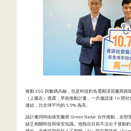
推動 ESG 與數碼共融，也是科技釣魚電郵演習廠商跟
（上圖左）透露，早前推動計畫，一共邀請達 10 間社
連結，比全球平均的 5.5% 為高。
該計畫同時由保安廠商 Green Radar 合作推動
缺乏相關科技與保安知識。他指出目前不法分子發動釣魚
發出，亦會採用包括人工智能（AI）與深度偽冒（Dee