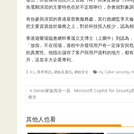
魚電郵演習的主要特色在於不定期舉行，亦會就對象調
有份參與演習的香港基督教服務處，其行政總監李天倫
把主要資源放於服務之上，對於科技投入較少，認為相
香港遊樂場協會總幹事溫立文博士（上圖中）則認為，一
「放假」不在現場，過程中亦發現用戶有一定保安與危
的真實性。他指出儲存了客戶與用戶資料的地方，都有
升，這並非大企業專利。
,
,
,
,
,
A.I.
業界專訪
網絡及通訊
網絡安全
AI
Cyber security
H
Post
GenAI家族再添一員 Microsoft Copilot for Securit
navigation
應市
其他人也看