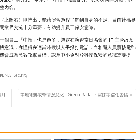
整內容。
（上圖右）則指出，能藉演習過程了解到自身的不足。目前社福界
關業界交流十分重要，有助提升員工保安意識。
個員工「中招」也是過多，透露在演習當日協會的 IT 主管故意
機意識，亦懂得在適當時候以人手撥打電話，向相關人員覆核電郵
機會成為黑客攻擊目標，認為中小企對於科技保安的意識需要提
,
KBNES
Security
y四月
本地電郵攻擊情況惡化 Green Radar：需採零信任警惕