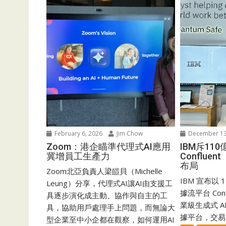
February 6, 2026
Jim Chow
December 13
Zoom：港企瞄準代理式AI應用
IBM斥11
冀增員工生產力
Conflue
布局
Zoom北亞負責人梁皚貝（Michelle
IBM 宣布以
Leung）分享，代理式AI讓AI由支援工
據流平台 Co
具逐步演化成主動、協作與自主的工
業級生成式 AI 
具，協助用戶處理手上問題，而無論大
據平台，交易預
型企業至中小企都在觀察，如何運用AI