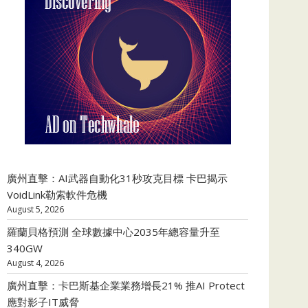
廣州直擊：AI武器自動化31秒攻克目標 卡巴揭示
VoidLink勒索軟件危機
August 5, 2026
羅蘭貝格預測 全球數據中心2035年總容量升至
340GW
August 4, 2026
廣州直擊：卡巴斯基企業業務增長21% 推AI Protect
應對影子IT威脅