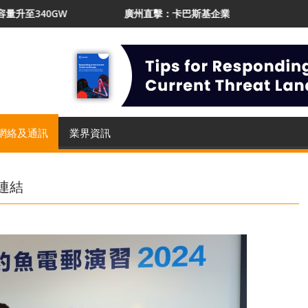
W
廣州直擊：卡巴斯基企業業務增長21% 推AI Protect應對
網絡及通訊
業界資訊
連結