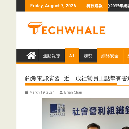
Skip
oidLink勒索軟件危機
羅蘭貝格預測 全球數據中心2035年總容量升至340G
Friday, August 7, 2026
科技速報
to
content
焦點報導
A.I.
趨勢
網絡安全
釣魚電郵演習 近一成社營員工點擊有害
March 19, 2024
Brian Chan