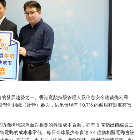
隨的發展趨勢之一。​​香港寬頻持股管理人及信息安全總裁鄧宏舜​
會營利組織（社營）參與，結果發現有 10.7% 的僱員有點擊有害
，全部受訪機構均認為面對相關的科技成本負擔，亦有 8 間指出前線員工
電郵的成本非常低，每日全球最少有多達 34 億個相關電郵會被
pfake）的方式，令用戶「中招」機會提升。鄧宏舜同時透露，釣