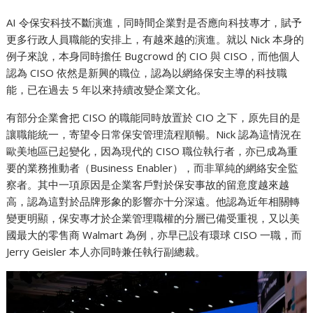
AI 令保安科技不斷演進，同時間企業對是否應向科技專才，賦予
更多行政人員職能的安排上，有越來越的演進。就以 Nick 本身的
例子來說，本身同時擔任 Bugcrowd 的 CIO 與 CISO，而他個人
認為 CISO 依然是新興的職位，認為以網絡保安主導的科技職
能，已在過去 5 年以來持續改變企業文化。
有部分企業會把 CISO 的職能同時放置於 CIO 之下，原先目的是
讓職能統一，寄望令日常保安管理流程順暢。Nick 認為這情況在
歐美地區已起變化，因為現代的 CISO 職位執行者，亦已成為重
要的業務推動者（Business Enabler），而非單純的網絡安全監
察者。其中一項原因是企業客戶對於保安事故的留意度越來越
高，認為這對於品牌形象的影響亦十分深遠。他認為近年相關轉
變更明顯，保安專才於企業管理職權的分層已備受重視，又以美
國最大的零售商 Walmart 為例，亦早已設有環球 CISO 一職，而
Jerry Geisler 本人亦同時兼任執行副總裁。