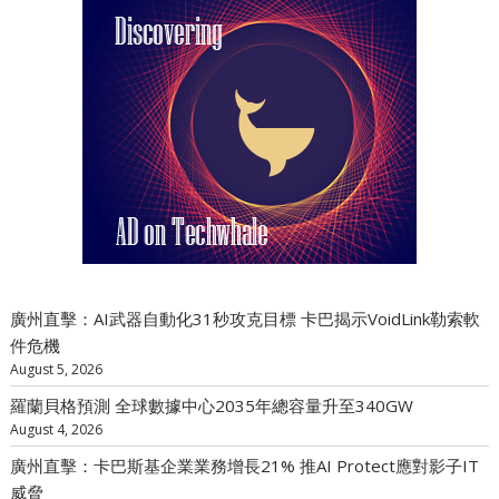
廣州直擊：AI武器自動化31秒攻克目標 卡巴揭示VoidLink勒索軟
件危機
August 5, 2026
羅蘭貝格預測 全球數據中心2035年總容量升至340GW
August 4, 2026
廣州直擊：卡巴斯基企業業務增長21% 推AI Protect應對影子IT
威脅