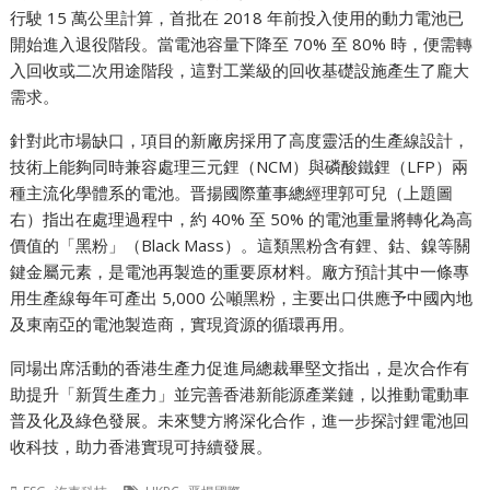
行駛 15 萬公里計算，首批在 2018 年前投入使用的動力電池已
開始進入退役階段。當電池容量下降至 70% 至 80% 時，便需轉
入回收或二次用途階段，這對工業級的回收基礎設施產生了龐大
需求。
針對此市場缺口，項目的新廠房採用了高度靈活的生產線設計，
技術上能夠同時兼容處理三元鋰（NCM）與磷酸鐵鋰（LFP）兩
種主流化學體系的電池。晋揚國際董事總經理郭可兒（上題圖
右）指出在處理過程中，約 40% 至 50% 的電池重量將轉化為高
價值的「黑粉」（Black Mass）。這類黑粉含有鋰、鈷、鎳等關
鍵金屬元素，是電池再製造的重要原材料。廠方預計其中一條專
用生產線每年可產出 5,000 公噸黑粉，主要出口供應予中國內地
及東南亞的電池製造商，實現資源的循環再用。
同場出席活動的香港生產力促進局總裁畢堅文指出，是次合作有
助提升「新質生產力」並完善香港新能源產業鏈，以推動電動車
普及化及綠色發展。未來雙方將深化合作，進一步探討鋰電池回
收科技，助力香港實現可持續發展。