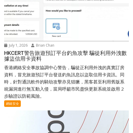
July 1, 2026
Brian Chan
HKCERT警告旅遊預訂平台釣魚攻擊 騙徒利用外洩數
據盜信用卡資料
香港網絡安全事故協調中心警告，騙徒正利用外洩的真實訂房
資料，冒充旅遊預訂平台發送釣魚訊息以盜取信用卡資訊。同
時，針對通訊軟件的騎劫攻擊亦見猖獗，黑客甚至利用舊版系
統漏洞進行無互動入侵，當局呼籲市民盡快更新系統並啟用 2
步驗證以防範風險。
網絡安全