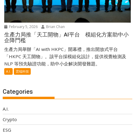
February 5, 2026
Brian Chan
生產力局推「天工開物」AI平台 模組化方案助中小
企降門檻
生產力局舉辦「AI with HKPC」開幕禮，推出開放式平台
「HKPC 天工開物」。該平台採模組化設計，提供視覺檢測及
NLP 等預先驗證功能，助中小企解決開發難題。
A.I.
雲端科技
Categories
A.I.
Crypto
ESG