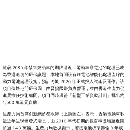
隨著 2035 年禁售燃油車的期限逼近，電動車廢電池的處理已成
為香港迫切的環保議題。本地首間設有鋰電池智能化處理產線的
動力電池處理設施，預計將於 2026 年正式投入試產及運作。該
項目位於屯門環保園，由晋揚國際負責營運，並由香港生產力促
進局擔任技術顧問。項目同時獲得「新型工業資助計劃」批出約
1,500 萬港元資助。
生產力局首席創新總監都永海（上題圖左）表示，香港電動車數
量近年呈現爆發式增長，由 2010 年代初期的數百輛激增至近期
超過 14.3 萬輛。生產力局數據顯示，若按電池標準壽命 8 年或