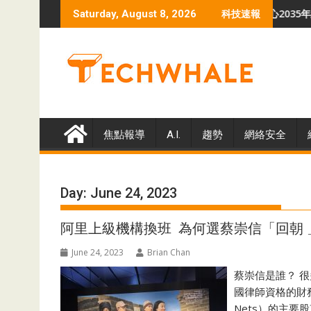
Skip
巴揭示VoidLink勒索軟件危機
羅蘭貝格預測 全球數據中心2035年總容量升至
Saturday, August 8, 2026
科技速報
to
content
焦點報導
A.I.
趨勢
網絡安全
Day:
June 24, 2023
阿里上級機構換班 為何選蔡崇信「回朝 
June 24, 2023
Brian Chan
蔡崇信是誰？ 
國律師資格的財務高
Nets）的主要