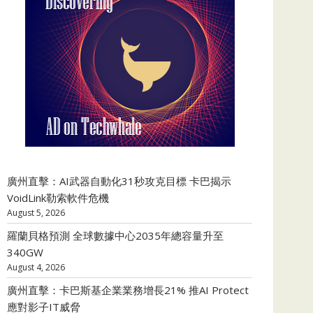
廣州直擊：AI武器自動化31秒攻克目標 卡巴揭示
VoidLink勒索軟件危機
August 5, 2026
羅蘭貝格預測 全球數據中心2035年總容量升至
340GW
August 4, 2026
廣州直擊：卡巴斯基企業業務增長21% 推AI Protect
應對影子IT威脅