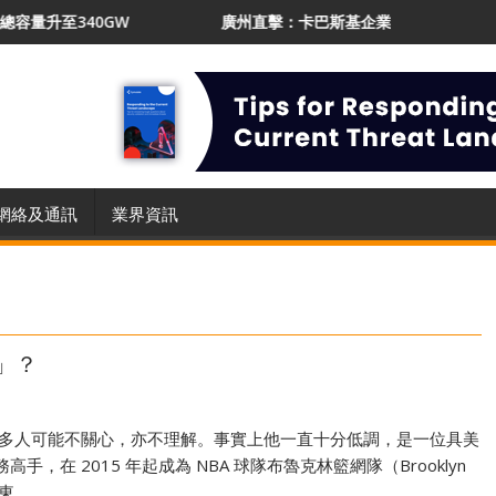
340GW
廣州直擊：卡巴斯基企業業務增長21% 推AI Prot
網絡及通訊
業界資訊
」？
很多人可能不關心，亦不理解。事實上他一直十分低調，是一位具美
手，在 2015 年起成為 NBA 球隊布魯克林籃網隊（Brooklyn
股東。