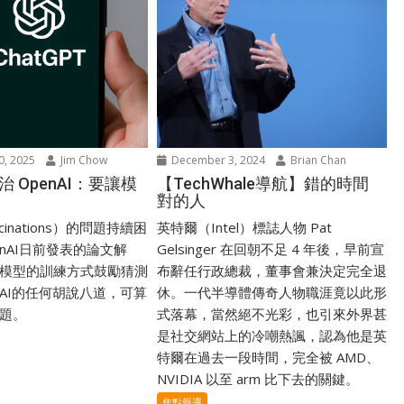
0, 2025
Jim Chow
December 3, 2024
Brian Chan
治 OpenAI：要讓模
【TechWhale導航】錯的時間
對的人
ucinations）的問題持續困
英特爾（Intel）標誌人物 Pat
nAI日前發表的論文解
Gelsinger 在回朝不足 4 年後，早前宣
模型的訓練方式鼓勵猜測
布辭任行政總裁，董事會兼決定完全退
AI的任何胡說八道，可算
休。一代半導體傳奇人物職涯竟以此形
題。
式落幕，當然絕不光彩，也引來外界甚
是社交網站上的冷嘲熱諷，認為他是英
特爾在過去一段時間，完全被 AMD、
NVIDIA 以至 arm 比下去的關鍵。
焦點報導