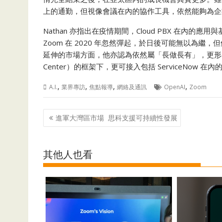
上的通勤，但視像會議在內的協作工具，依然能夠為企
Nathan 亦指出在疫情期間，Cloud PBX 在
Zoom 在 2020 年忽然彈起，於日後可能無以為繼，
延伸的市場方面，他亦認為依然屬「長做長有」，更形容
Center）的框架下，更可接入包括 ServiceNow 
,
,
,
,
A.I.
業界專訪
焦點報導
網絡及通訊
OpenAI
Zoom
Post
進軍大灣區市場 思科支援可持續性發展
navigation
其他人也看