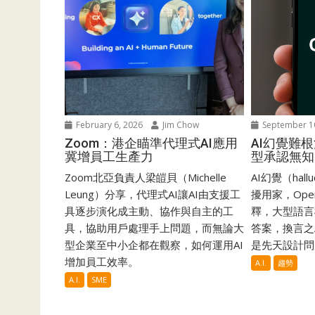
February 6, 2026
Jim Chow
September 1
Zoom：港企瞄準代理式AI應用
AI幻覺難根
冀增員工生產力
型承認無知
Zoom北亞負責人梁皚貝（Michelle
AI幻覺（hall
Leung）分享，代理式AI讓AI由支援工
擾用家，Ope
具逐步演化成主動、協作與自主的工
釋，大型語言
具，協助用戶處理手上問題，而無論大
答案，換言之
型企業至中小企都在觀察，如何運用AI
是先天設計問
增加員工效率。
A.I.
趨勢
A.I.
SME