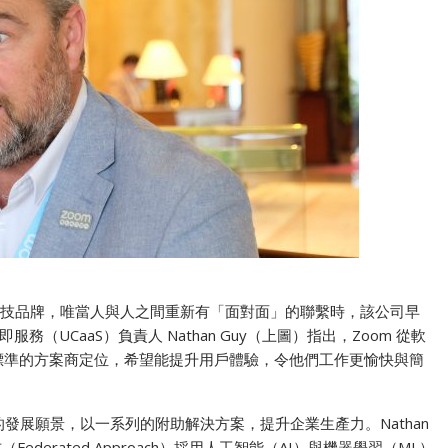
不識科技品牌，唯當人與人之間重新有「面對面」的聯繫時，該公司早
UCaaS）負責人 Nathan Guy（上圖）指出，Zoom 從軟
為標準的方案商定位，希望能提升用戶體驗，令他們工作更愉快與簡
在內的發展願景，以一系列的附助解決方案，提升企業生產力。Nathan
ederated Approach）採用人工智能（AI）與機器學習（ML）