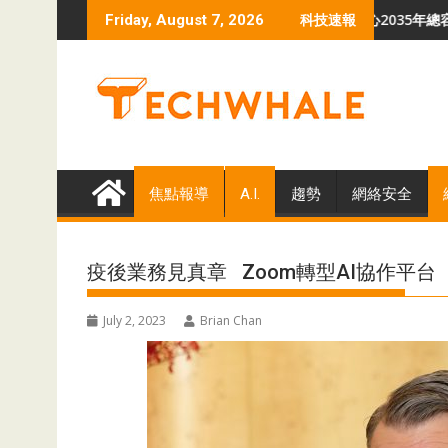
Skip
ink勒索軟件危機
羅蘭貝格預測 全球數據中心2035年總容量升至340GW
Friday, August 7, 2026
科技速報
to
content
焦點報導
A.I.
趨勢
網絡安全
疫後業務見真章 Zoom轉型AI協作平台
July 2, 2023
Brian Chan