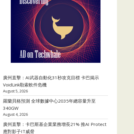
廣州直擊：AI武器自動化31秒攻克目標 卡巴揭示
VoidLink勒索軟件危機
August 5, 2026
羅蘭貝格預測 全球數據中心2035年總容量升至
340GW
August 4, 2026
廣州直擊：卡巴斯基企業業務增長21% 推AI Protect
應對影子IT威脅