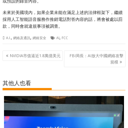
或預設的錄音內容。
未來於美國境內，如果企業未能在滿足上述的法律框架下，繼續
採用人工智能語音服務作推銷電話對答內容的話，將會被處以罰
款，同時會就違規事項被調查。
,
,
,
A.I.
網絡及通訊
網絡安全
AI
FCC
Post
​​NVIDIA市值逼近1.8萬億美元
FBI局長：AI放大中國網絡攻擊
navigation
規模
其他人也看