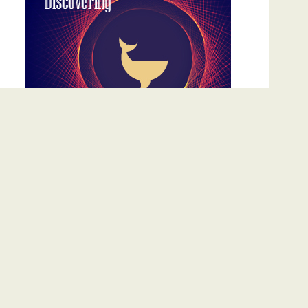
廣州直擊：AI武器自動化31秒攻克目標 卡巴揭示
VoidLink勒索軟件危機
August 5, 2026
羅蘭貝格預測 全球數據中心2035年總容量升至
340GW
August 4, 2026
廣州直擊：卡巴斯基企業業務增長21% 推AI Protect
應對影子IT威脅