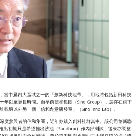
願景，當中屬四大區域之一的「創新科技地帶」，用地將包括新田科技
以至更長時間。而早前信和集團（Sino Group），選擇在旗下
以外另一個「信和創意研發室」（Sino Inno Lab）。
深度參與者的信和集團，近年亦踏入創科社群當中。該公司創新聯
Lab 推出初期只是希望推出沙池（Sandbox）作內部測試，後來亦調整
缺互相推動與合作精神。曾於科學園與香港理工大學任職的楊孟璋