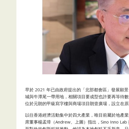
早於 2021 年已由政府提出的「北部都會區」發展
城與牛潭尾一帶用地，相關項目要成型也許要再等待數十年
位於元朗的甲級寫字樓與商場項目朗壹廣場，設立在原址觀塘
以往香港經濟活動集中於四大產業，唯目前屬於地產業
席董事楊孟璋（Andrew、上圖）指出，Sino Inno 
至對外的創新科技推動。他認為本地創科不乏新意，只