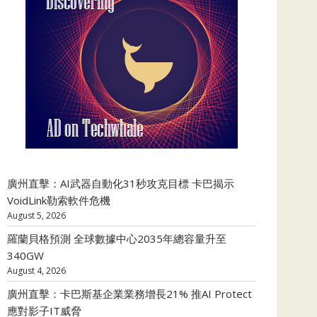
廣州直擊：AI武器自動化31秒攻克目標 卡巴揭示
VoidLink勒索軟件危機
August 5, 2026
羅蘭貝格預測 全球數據中心2035年總容量升至
340GW
August 4, 2026
廣州直擊：卡巴斯基企業業務增長21% 推AI Protect
應對影子IT威脅