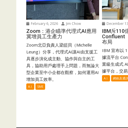
February 6, 2026
Jim Chow
December 13
Zoom：港企瞄準代理式AI應用
IBM斥11
冀增員工生產力
Conflue
布局
Zoom北亞負責人梁皚貝（Michelle
IBM 宣布以
Leung）分享，代理式AI讓AI由支援工
據流平台 Co
具逐步演化成主動、協作與自主的工
業級生成式 AI 
具，協助用戶處理手上問題，而無論大
據平台，交易預
型企業至中小企都在觀察，如何運用AI
A.I.
網絡及通
增加員工效率。
A.I.
SME