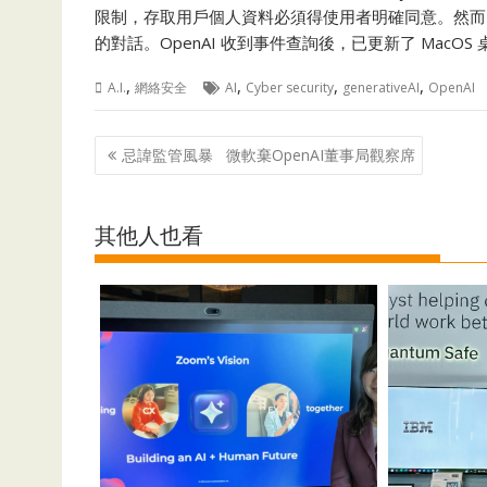
限制，存取用戶個人資料必須得使用者明確同意。然而，Ope
的對話。OpenAI 收到事件查詢後，已更新了 MacOS
,
,
,
,
A.I.
網絡安全
AI
Cyber security
generativeAI
OpenAI
Post
忌諱監管風暴 微軟棄OpenAI董事局觀察席
navigation
其他人也看