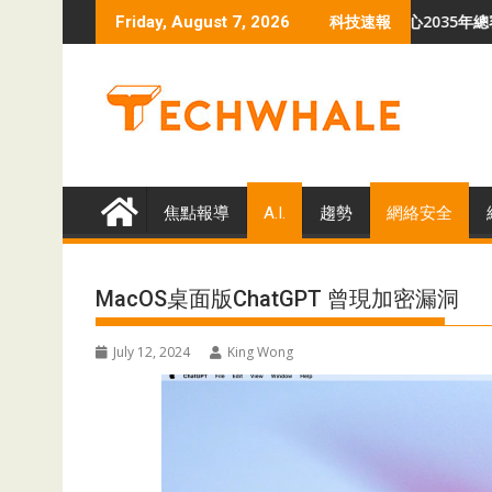
Skip
idLink勒索軟件危機
羅蘭貝格預測 全球數據中心2035年總容量升至340GW
Friday, August 7, 2026
科技速報
to
content
焦點報導
A.I.
趨勢
網絡安全
MacOS桌面版ChatGPT 曾現加密漏洞
July 12, 2024
King Wong