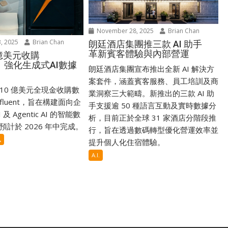
November 28, 2025
Brian Chan
, 2025
Brian Chan
朗廷酒店集團推三款 AI 助手
革新賓客體驗與內部營運
0億美元收購
nt 強化生成式AI數據
朗廷酒店集團宣布推出全新 AI 解決方
案套件，涵蓋賓客服務、員工培訓及商
 110 億美元全現金收購數
業洞察三大範疇。新推出的三款 AI 助
nfluent，旨在構建面向企
手支援逾 50 種語言互動及實時數據分
及 Agentic AI 的智能數
析，目前正於全球 31 家酒店分階段推
計於 2026 年中完成。
行，旨在透過數碼轉型優化營運效率並
訊
提升個人化住宿體驗。
A.I.