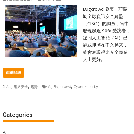
Bugcrowd 發表一項關
於全球資訊安全總監
（CISO）的調查，當中
發現超過 90% 受訪者，
認同人工智能（AI）已
經或即將在不久將來，
或會表現得比安全專業
人士更好。
繼續閱讀
,
,
,
,
A.I.
網絡安全
趨勢
AI
Bugcrowd
Cyber security
Categories
A.I.