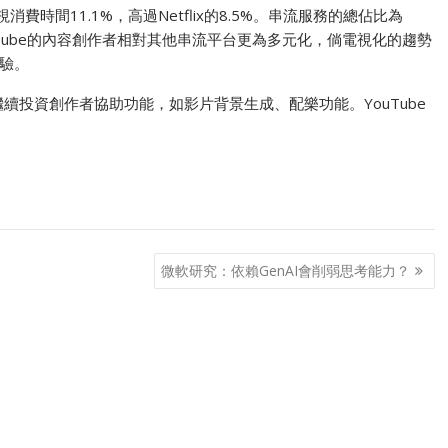
視消費時間11.1%，高過Netflix的8.5%。串流服務的總佔比為
ouTube的內容創作者相對其他串流平台更為多元化，倘電視化的趨勢
驗。
示會繼續投資創作者協助功能，如影片背景生成、配樂功能。YouTube
微軟研究：依賴GenAI會削弱思考能力？