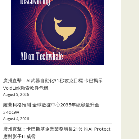
廣州直擊：AI武器自動化31秒攻克目標 卡巴揭示
VoidLink勒索軟件危機
August 5, 2026
羅蘭貝格預測 全球數據中心2035年總容量升至
340GW
August 4, 2026
廣州直擊：卡巴斯基企業業務增長21% 推AI Protect
應對影子IT威脅