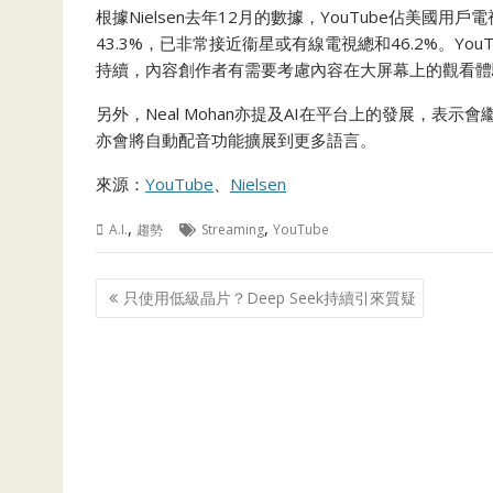
根據Nielsen去年12月的數據，YouTube佔美國用戶電
43.3%，已非常接近衞星或有線電視總和46.2%。Y
持續，內容創作者有需要考慮內容在大屏幕上的觀看體
另外，Neal Mohan亦提及AI在平台上的發展，表
亦會將自動配音功能擴展到更多語言。
來源：
YouTube
、
Nielsen
,
,
A.I.
趨勢
Streaming
YouTube
Post
只使用低級晶片？Deep Seek持續引來質疑
navigation