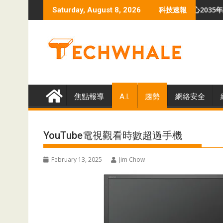
Skip
巴揭示VoidLink勒索軟件危機
羅蘭貝格預測 全球數據中心2035年總容量升至
Saturday, August 8, 2026
科技速報
to
content
焦點報導
A.I.
趨勢
網絡安全
YouTube電視觀看時數超過手機
February 13, 2025
Jim Chow