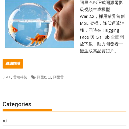
阿里巴巴正式開源電影
級視頻生成模型
Wan2.2，採用業界首創
MoE 架構，降低運算消
耗，同時在 Hugging
Face 與 GitHub 全面開
放下載，助力開發者一
鍵生成高品質短片。
繼續閱讀
,
,
A.I.
雲端科技
阿里巴巴
阿里雲
Categories
A.I.