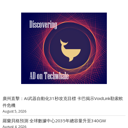
廣州直擊：AI武器自動化31秒攻克目標 卡巴揭示VoidLink勒索軟
件危機
August 5, 2026
羅蘭貝格預測 全球數據中心2035年總容量升至340GW
August 4, 2026