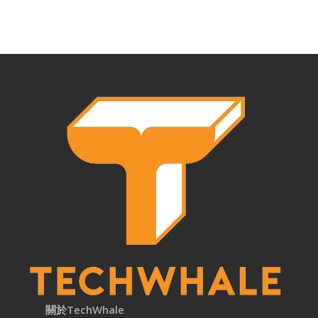
關於TechWhale