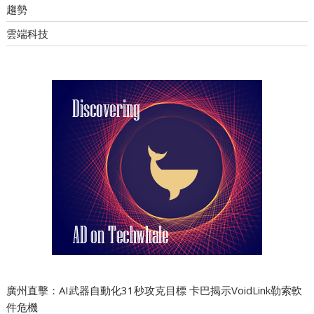
趨勢
雲端科技
廣州直擊：AI武器自動化31秒攻克目標 卡巴揭示VoidLink勒索軟
件危機