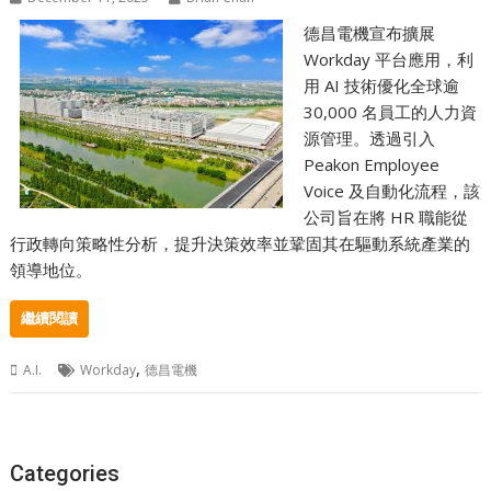
德昌電機宣布擴展
Workday 平台應用，利
用 AI 技術優化全球逾
30,000 名員工的人力資
源管理。透過引入
Peakon Employee
Voice 及自動化流程，該
公司旨在將 HR 職能從
行政轉向策略性分析，提升決策效率並鞏固其在驅動系統產業的
領導地位。
繼續閱讀
,
A.I.
Workday
德昌電機
Categories