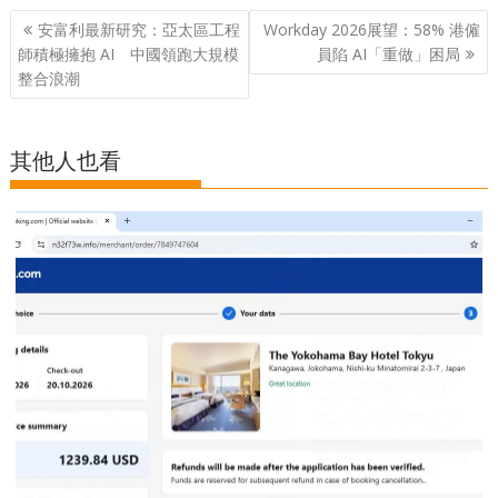
Post
安富利最新研究：亞太區工程
Workday 2026展望：58% 港僱
navigation
師積極擁抱 AI 中國領跑大規模
員陷 AI「重做」困局
整合浪潮
其他人也看