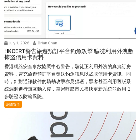
July 1, 2026
Brian Chan
HKCERT警告旅遊預訂平台釣魚攻擊 騙徒利用外洩數
據盜信用卡資料
香港網絡安全事故協調中心警告，騙徒正利用外洩的真實訂房
資料，冒充旅遊預訂平台發送釣魚訊息以盜取信用卡資訊。同
時，針對通訊軟件的騎劫攻擊亦見猖獗，黑客甚至利用舊版系
統漏洞進行無互動入侵，當局呼籲市民盡快更新系統並啟用 2
步驗證以防範風險。
網絡安全