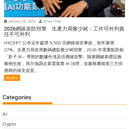
January 28, 2026
Brian Chan
2026網絡攻防預警 生產力局黎少斌：工作可外判責
任不可外判
HKCERT 公布去年處理 9,500 宗網絡保安事故，按年激增
27%。生產力局首席數碼總監黎少斌預警，2026 年需重點防範
「影子 AI」導致的數據外洩及供應鏈攻擊。隨著關鍵基礎設施
條例生效，局方強調企業需落實 AI 治理，並嚴格審核第三方供
應商的保安資質。
網絡安全
Categories
A.I.
Crypto