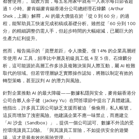
都會使用」。成效方面，每五名用家中就有一人表示每日節省超
過 1 小時。麥肯錫麥肯錫香港分公司總經理石煒麟（Arthur
Shek，上圖）解釋，AI 的最大價值在於「從 0 到 60 分」的過
程，能幫助員工快速完成初稿或基礎分析。雖然從「60 分到 100
分」的精細調整仍需人手，但起步時間的大幅縮減，已屬巨大的
生產力紅利提升。
然而，報告揭示的「資歷差距」令人擔憂。僅 14% 的企業高層經
常使用 AI 工具，頻率比中層及初級員工低 4 至 5 倍。石煒麟分
析，這可能源於高層工作多涉及複雜決策與人際互動，屬 AI 較難
取代的領域。但若管理層缺乏實際操作認知，將難以制定有效的
轉型策略，甚至誤判 AI 的潛力與風險。
針對企業推動 AI 的最大障礙——數據私隱與安全，麥肯錫香港分
公司合夥人余子健（Jackey Yu）在問答環節中提出了具體建議。
他指出，許多員工因公司缺乏支援而被迫「偷偷用」私人帳號，
這反而增加了洩密風險。他建議企業不應一味禁止，而應建立
「AI 沙盒（Sandbox）」，提供一個公司認可、數據不外流的受
控環境讓員工試驗。「與其讓員工冒險，不如提供安全的遊樂
場，這才是最有效的風險管理。」