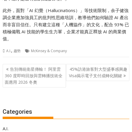
此外，面對「AI 幻覺（Hallucinations）」等技術限制，余子健強
調企業應加強員工的批判性思維培訓，教導他們如何驗證 AI 產出
而非盲目信任。只有建立這種「人機協作」的文化，配合 93% 已
積極備戰 AI 技能的學生生力軍，企業才能真正釋放 AI 的商業價
值。
,
A.I.
趨勢
McKinsey & Company
Post
告別傳統衛星傳輸！ 阿里雲
45%訪港旅客對大型盛事感興趣
navigation
360 度即時回放與雲轉播技術全
Visa揭示電子支付成轉化關鍵
面應用 2026 冬奧
Categories
A.I.