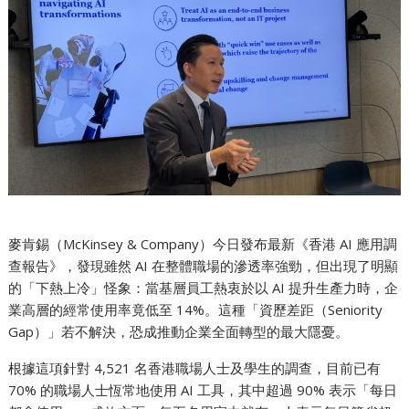
麥肯錫（McKinsey & Company）今日發布最新《香港 AI 應用調
查報告》，發現雖然 AI 在整體職場的滲透率強勁，但出現了明顯
的「下熱上冷」怪象：當基層員工熱衷於以 AI 提升生產力時，企
業高層的經常使用率竟低至 14%。這種「資歷差距（Seniority
Gap）」若不解決，恐成推動企業全面轉型的最大隱憂。
根據這項針對 4,521 名香港職場人士及學生的調查，目前已有
70% 的職場人士恆常地使用 AI 工具，其中超過 90% 表示「每日