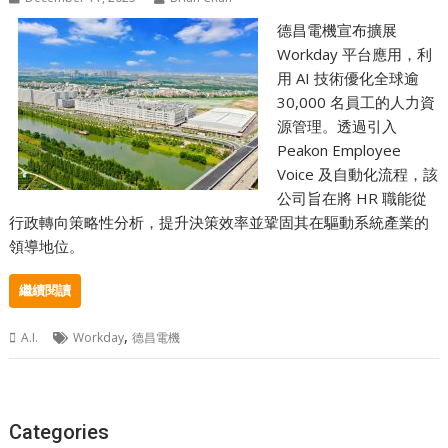
德昌電機宣布擴展
Workday 平台應用，利
用 AI 技術優化全球逾
30,000 名員工的人力資
源管理。透過引入
Peakon Employee
Voice 及自動化流程，該
公司旨在將 HR 職能從
行政轉向策略性分析，提升決策效率並鞏固其在驅動系統產業的
領導地位。
繼續閱讀
,
A.I.
Workday
德昌電機
Categories