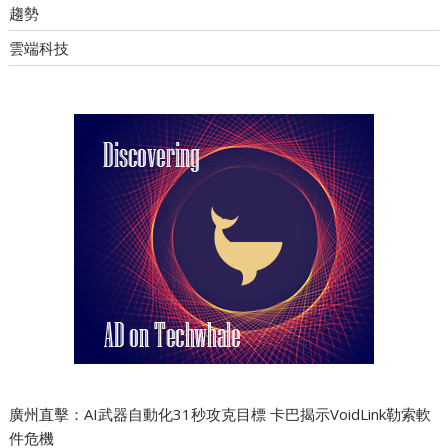
趨勢
雲端科技
廣州直擊：AI武器自動化31秒攻克目標 卡巴揭示VoidLink勒索軟
件危機