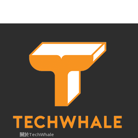
關於TechWhale