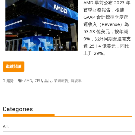
AMD 早前公布 2023 年
首季財務報告，根據
GAAP 會計標準季度營
運收入（Revenue）為
53.53 億美元，按年減
9%，另外同期營運開支
達 25.14 億美元，同比
上升 29%。
繼續閱讀
,
,
,
,
趨勢
AMD
CPU
晶片
業績報告
蘇姿丰
Categories
A.I.