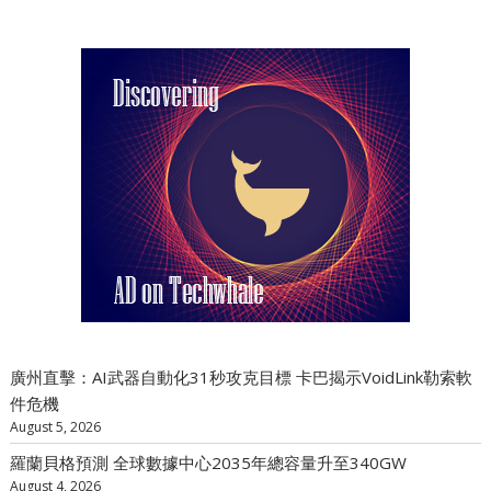
廣州直擊：AI武器自動化31秒攻克目標 卡巴揭示VoidLink勒索軟
件危機
August 5, 2026
羅蘭貝格預測 全球數據中心2035年總容量升至340GW
August 4, 2026