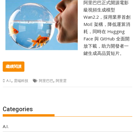
阿里巴巴正式開源電影
級視頻生成模型
Wan2.2，採用業界首創
MoE 架構，降低運算消
耗，同時在 Hugging
Face 與 GitHub 全面開
放下載，助力開發者一
鍵生成高品質短片。
繼續閱讀
,
,
A.I.
雲端科技
阿里巴巴
阿里雲
Categories
A.I.