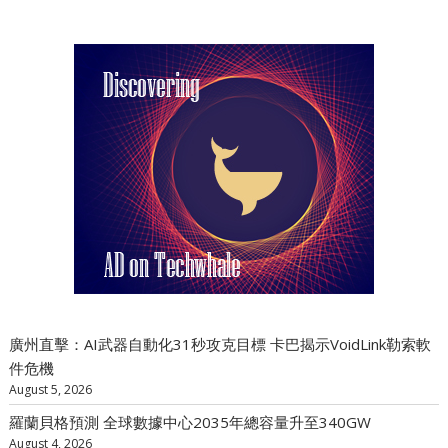
廣州直擊：AI武器自動化31秒攻克目標 卡巴揭示VoidLink勒索軟
件危機
August 5, 2026
羅蘭貝格預測 全球數據中心2035年總容量升至340GW
August 4, 2026