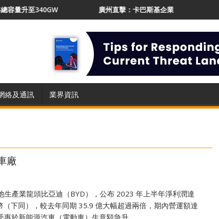
340GW
廣州直擊：卡巴斯基企業業務增長21% 推AI Prot
網絡及通訊
業界資訊
車廠
生產業龍頭比亞迪（BYD），公布 2023 年上半年淨利潤達
人民幣（下同），較去年同期 35.9 億大幅超過兩倍，期內營運額達
主要受惠於新能源汽車（電動車）生意額急升。