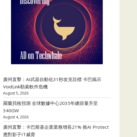
廣州直擊：AI武器自動化31秒攻克目標 卡巴揭示
VoidLink勒索軟件危機
August 5, 2026
羅蘭貝格預測 全球數據中心2035年總容量升至
340GW
August 4, 2026
廣州直擊：卡巴斯基企業業務增長21% 推AI Protect
應對影子IT威脅