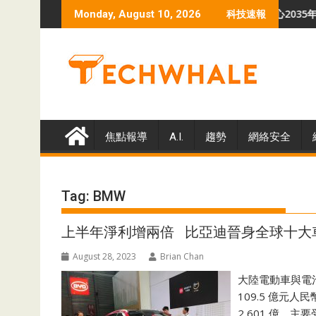
Skip
巴揭示VoidLink勒索軟件危機
羅蘭貝格預測 全球數據中心2035年總容量升至
Monday, August 10, 2026
科技速報
to
content
焦點報導
A.I.
趨勢
網絡安全
Tag:
BMW
上半年淨利增兩倍 比亞迪晉身全球十大
August 28, 2023
Brian Chan
大陸電動車與電池
109.5 億元
2,601 億，