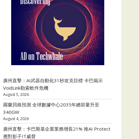
廣州直擊：AI武器自動化31秒攻克目標 卡巴揭示
VoidLink勒索軟件危機
August 5, 2026
羅蘭貝格預測 全球數據中心2035年總容量升至
340GW
August 4, 2026
廣州直擊：卡巴斯基企業業務增長21% 推AI Protect
應對影子IT威脅