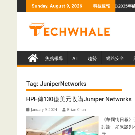
Skip
揭示VoidLink勒索軟件危機
羅蘭貝格預測 全球數據中心2035年總容量升至3
Sunday, August 9, 2026
科技速報
to
content
焦點報導
A.I.
趨勢
網絡安全
Tag:
JuniperNetworks
HPE傳130億美元收購Juniper Networks
January 9, 2024
Brian Chan
《華爾街日報》引述
討論，如果談判
元。