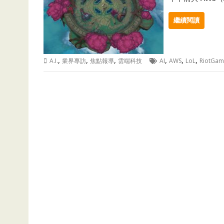
繼續閱讀
,
,
,
,
,
,
A.I.
業界專訪
焦點報導
雲端科技
AI
AWS
LoL
RiotGam