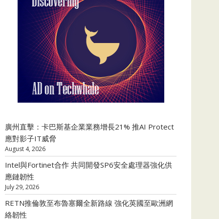
廣州直擊：卡巴斯基企業業務增長21% 推AI Protect
應對影子IT威脅
August 4, 2026
Intel與Fortinet合作 共同開發SP6安全處理器強化供
應鏈韌性
July 29, 2026
RETN推倫敦至布魯塞爾全新路線 強化英國至歐洲網
絡韌性