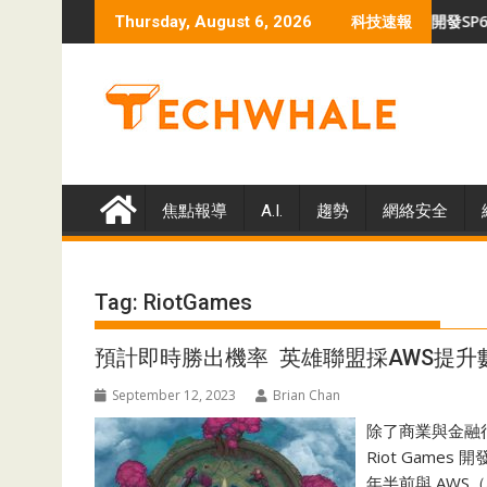
Skip
 Protect應對影子IT威脅
Intel與Fortinet合作 共同開發SP6安全
Thursday, August 6, 2026
科技速報
to
content
焦點報導
A.I.
趨勢
網絡安全
Tag:
RiotGames
預計即時勝出機率 英雄聯盟採AWS提升
September 12, 2023
Brian Chan
除了商業與金融
Riot Gam
年半前與 AWS（