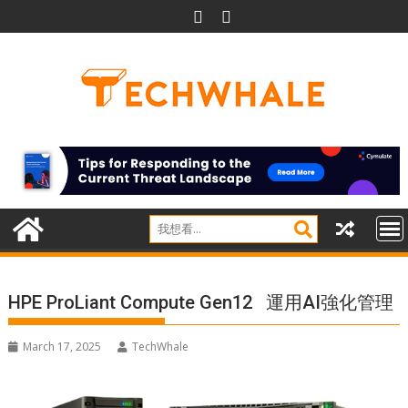
Skip
to
content
HPE ProLiant Compute Gen12 運用AI強化管理
March 17, 2025
TechWhale