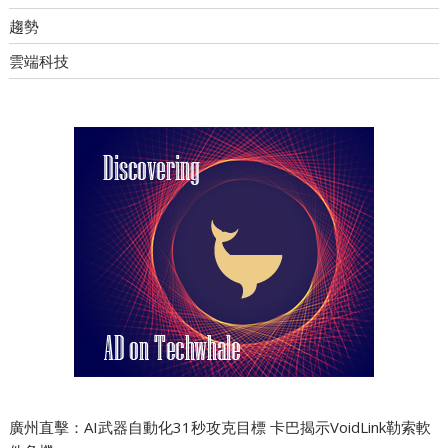
趨勢
雲端科技
廣州直擊：AI武器自動化31秒攻克目標 卡巴揭示VoidLink勒索軟