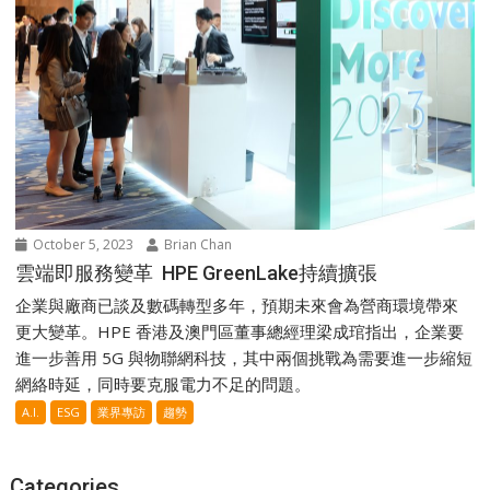
October 5, 2023
Brian Chan
雲端即服務變革 HPE GreenLake持續擴張
企業與廠商已談及數碼轉型多年，預期未來會為營商環境帶來
更大變革。HPE 香港及澳門區董事總經理梁成琯指出，企業要
進一步善用 5G 與物聯網科技，其中兩個挑戰為需要進一步縮短
網絡時延，同時要克服電力不足的問題。
A.I.
ESG
業界專訪
趨勢
Categories