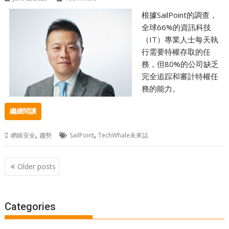
根據SailPoint的調查，
全球66%的資訊科技
（IT）專業人士每天執
行需要特權存取的任
務，但80%的公司缺乏
完全追踪和審計特權任
務的能力。
繼續閱讀
,
,
網絡安全
趨勢
SailPoint
TechWhale未來誌
Posts
Older posts
navigation
Categories