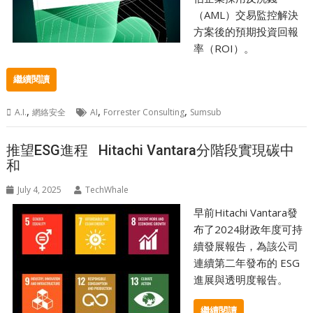
（AML）交易監控解決
方案後的預期投資回報
率（ROI）。
繼續閱讀
,
,
,
A.I.
網絡安全
AI
Forrester Consulting
Sumsub
推望ESG進程 Hitachi Vantara分階段實現碳中
和
July 4, 2025
TechWhale
早前Hitachi Vantara發
布了2024財政年度可持
續發展報告，為該公司
連續第二年發布的 ESG
進展與透明度報告。
繼續閱讀