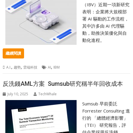
（IBV）近期一項新研究
表明：企業將大規模部
署 AI 驅動的工作流程，
其中許多由 AI 代理驅
動，助推決策優化與自
動化進程。
繼續閱讀
,
,
,
A.I.
趨勢
雲端科技
AI
IBM
反洗錢AML方案 Sumsub研究稱半年回收成本
July 10, 2025
TechWhale
Sumsub 早前委託
Forrester Consulting 進
行的 「總體經濟影響」
（TEI） 研究報告，評
估企業採用反洗錢