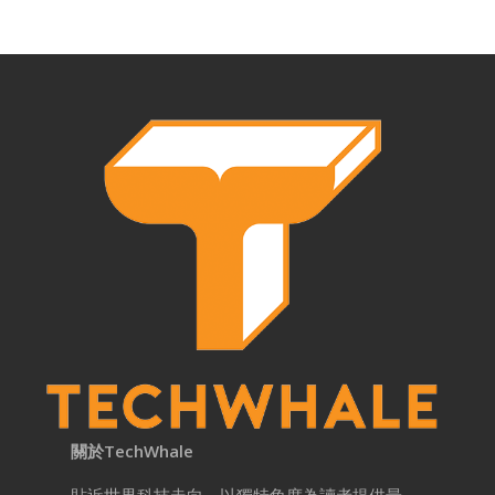
關於TechWhale