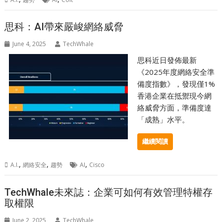
思科：AI帶來嚴峻網絡威脅
June 4, 2025
TechWhale
思科近日發佈最新
《2025年度網絡安全準
備度指數》，發現僅1%
香港企業在抵禦現今網
絡威脅方面，準備度達
「成熟」水平。
繼續閱讀
,
,
,
A.I.
網絡安全
趨勢
AI
Cisco
TechWhale未來誌：企業可如何有效管理特權存
取權限
June 2, 2025
TechWhale