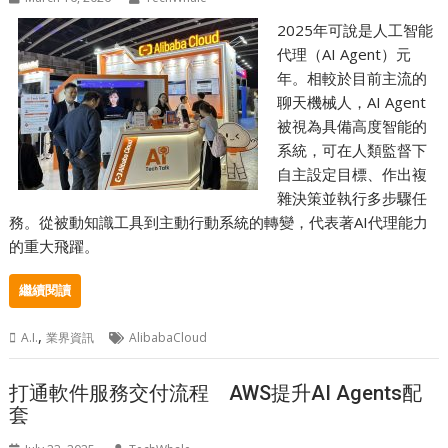
2025年可說是人工智能
代理（AI Agent）元
年。相較於目前主流的
聊天機械人，AI Agent
被視為具備高度智能的
系統，可在人類監督下
自主設定目標、作出複
雜決策並執行多步驟任
務。從被動知識工具到主動行動系統的轉變，代表著AI代理能力
的重大飛躍。
繼續閱讀
,
A.I.
業界資訊
AlibabaCloud
打通軟件服務交付流程 AWS提升AI Agents配
套