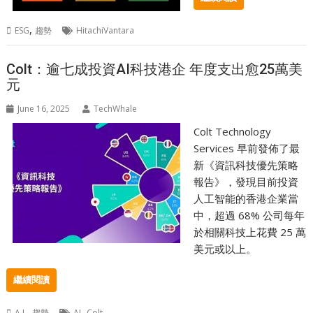
,
ESG
趨勢
HitachiVantara
Colt：逾七成投資AI科技港企 年度支出愈25萬美
元
June 16, 2025
TechWhale
Colt Technology
Services 早前發佈了最
新《資訊科技優先策略
報告》，發現目前投資
人工智能的香港企業當
中，超過 68% 公司每年
於相關科技上花費 25 萬
美元或以上。
繼續閱讀
,
,
A.I.
趨勢
AI
Colt