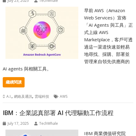
July 23, 2025
TechWhale
早前 AWS（Amazon
Web Services）宣佈
「AI Agents 與工具」正
式上線 AWS
Marketplace，客戶可透
過這一渠道快速並輕易
地尋找、採購、部署並
管理來自領先供應商的
AI agents 與相關工具。
繼續閱讀
,
,
A.I.
網絡及通訊
雲端科技
AWS
IBM：企業認真部署 AI 代理驅動工作流程
July 17, 2025
TechWhale
IBM 商業價值研究院