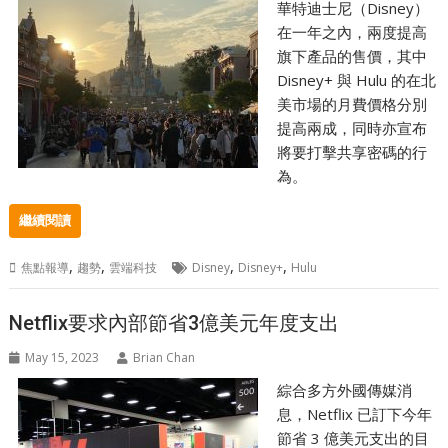
華特迪士尼（Disney）
在一年之內，兩度提高
旗下產品的售價，其中
Disney+ 與 Hulu 的在北
美市場的月費價格分別
提高兩成，同時亦宣布
將要打擊共享密碼的行
為。
繼續閱讀
,
,
,
,
焦點報導
趨勢
雲端科技
Disney
Disney+
Hulu
Netflix要求內部節省3億美元年度支出
May 15, 2023
Brian Chan
綜合多方外國傳媒消
息，Netflix 已訂下今年
節省 3 億美元支出的目