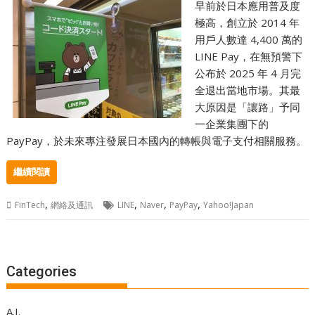
早前於日本應用普及度
極高，創立於 2014 年
用戶人數達 4,400 萬的
LINE Pay，在無預警下
公布於 2025 年 4 月完
全退出當地市場。其最
大原因是「讓路」予同
一企業集團下的
PayPay，於未來專注發展日本國內的轉帳與電子支付相關服務。
繼續閱讀
,
,
,
,
FinTech
網絡及通訊
LINE
Naver
PayPay
Yahoo!Japan
Categories
A.I.