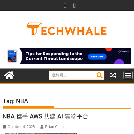
Skip
to
content
Tag:
NBA
NBA 攜手 AWS 共建 AI 雲端平台
October 4, 2025
Brian Chan