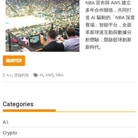
NBA 宣布與 AWS 建立
多年合作關係，共同打
造 AI 驅動的「NBA 深度
賽場」智能平台，全面
革新球迷互動與數據分
析體驗，開啟籃球創新
新時代。
繼續閱讀
,
,
,
A.I.
雲端科技
AI
AWS
NBA
Categories
A.I.
Crypto