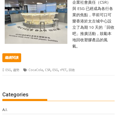
企業社會責任（CSR）
與 ESG 已經成為各行各
業的焦點，早前可口可
樂香港於太古城中心設
立了為期 10 天的「回收
吧」推廣活動，鼓勵本
地回收塑膠產品的風
氣。
繼續閱讀
,
,
,
,
,
ESG
趨勢
CocaCola
CSR
ESG
rPET
回收
Categories
A.I.