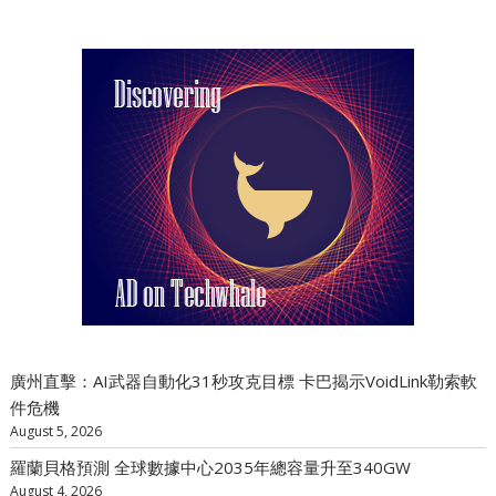
廣州直擊：AI武器自動化31秒攻克目標 卡巴揭示VoidLink勒索軟
件危機
August 5, 2026
羅蘭貝格預測 全球數據中心2035年總容量升至340GW
August 4, 2026