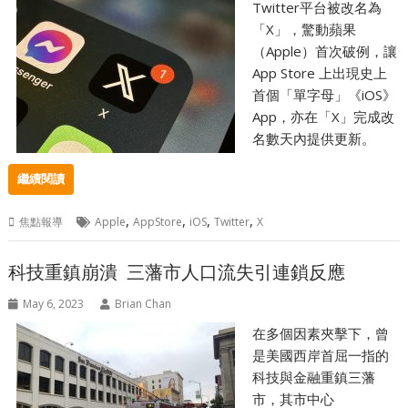
Twitter平台被改名為
「X」，驚動蘋果
（Apple）首次破例，讓
App Store 上出現史上
首個「單字母」《iOS》
App，亦在「X」完成改
名數天內提供更新。
繼續閱讀
,
,
,
,
焦點報導
Apple
AppStore
iOS
Twitter
X
科技重鎮崩潰 三藩市人口流失引連鎖反應
May 6, 2023
Brian Chan
在多個因素夾擊下，曾
是美國西岸首屈一指的
科技與金融重鎮三藩
市，其市中心