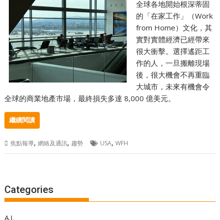
全球各地開始根深蒂固
的「在家工作」（Work
from Home）文化，其
實對實體經濟已經帶來
很大衝擊。選擇遙距工
作的人，一旦搬離現場
後，很大機會不再重臨
大城市，未來有機會令
全球的商業地產市場，最終損失多達 8,000 億美元。
繼續閱讀
,
,
,
焦點報導
網絡及通訊
趨勢
USA
WFH
Categories
A.I.