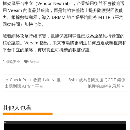
框架屬平台中立（Vendor Neutral），企業採用後並不會被迫選
用 Veeam 的產品與服務，而是能夠在整體上提升防護與回復能
力。根據數據顯示，導入 DRMM 的企業平均能將 MTTR（平均
回復時間）加快七倍。
隨着網絡攻擊持續演變，數據保護與彈性已成為企業維持營運的
核心議題。Veeam 指出，未來市場將更關注如何透過成熟框架和
平台中立的策略，實現真正可持續的數據保護。
網絡安全
Veeam
Post
Check Point 收購 Lakera 推
Bybit 成為首間支援 QCDT 鏡像
navigation
出端到端 AI 安全平台
抵押的加密交易所
其他人也看