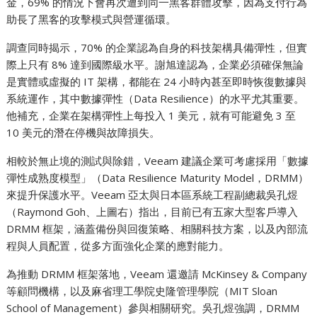
金，69% 的情況下會再次遭到同一黑客群體攻擊，因為支付行為
助長了黑客的攻擊模式與營運循環。
調查同時揭示，70% 的企業認為自身的科技架構具備彈性，但實
際上只有 8% 達到國際級水平。謝旭達認為，企業必須確保無論
是實體或虛擬的 IT 架構，都能在 24 小時內甚至即時恢復數據與
系統運作，其中數據彈性（Data Resilience）的水平尤其重要。
他補充，企業在架構彈性上每投入 1 美元，就有可能避免 3 至
10 美元的潛在停機與故障損失。
相較於無止境的測試與除錯，Veeam 建議企業可考慮採用「數據
彈性成熟度模型」（Data Resilience Maturity Model，DRMM）
來提升保護水平。Veeam 亞太與日本區系統工程副總裁吳孔煜
（Raymond Goh、上圖右）指出，目前已有五家大型客戶導入
DRMM 框架，涵蓋備份與回復策略、相關科技方案，以及內部流
程與人員配置，從多方面強化企業的應對能力。
為推動 DRMM 框架落地，Veeam 還邀請 McKinsey & Company
等顧問機構，以及麻省理工學院史隆管理學院（MIT Sloan
School of Management）參與相關研究。吳孔煜強調，DRMM