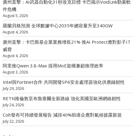
廣州直擊：AI武器自動化31秒攻克目標 卡巴揭示VoidLink勒索軟
件危機
August 5, 2026
羅蘭貝格預測 全球數據中心2035年總容量升至340GW
August 4, 2026
廣州直擊：卡巴斯基企業業務增長21% 推AI Protect應對影子IT
威脅
August 4, 2026
阿里推Qwen 3.8-Max 採用MoE架構兼顧推理效率
August 3, 2026
Intel與Fortinet合作 共同開發SP6安全處理器強化供應鏈韌性
July 29, 2026
RETN推倫敦至布魯塞爾全新路線 強化英國至歐洲網絡韌性
July 24, 2026
Colt發布可持續發展報告 減排40%助港企應對氣候披露新規
July 22, 2026