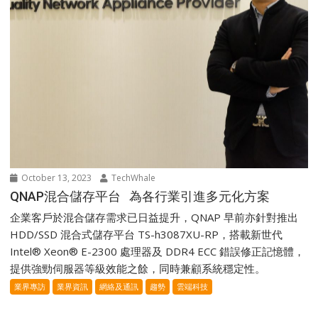
October 13, 2023
TechWhale
QNAP混合儲存平台 為各行業引進多元化方案
企業客戶於混合儲存需求已日益提升，QNAP 早前亦針對推出
HDD/SSD 混合式儲存平台 TS-h3087XU-RP，搭載新世代
Intel® Xeon® E-2300 處理器及 DDR4 ECC 錯誤修正記憶體，
提供強勁伺服器等級效能之餘，同時兼顧系統穩定性。
業界專訪
業界資訊
網絡及通訊
趨勢
雲端科技