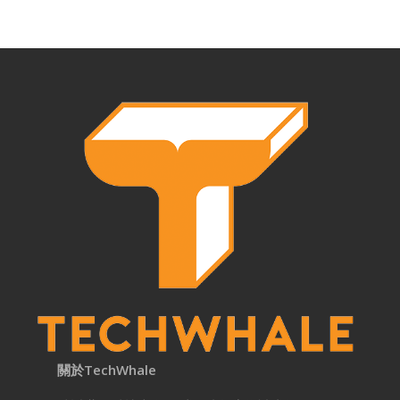
關於TechWhale