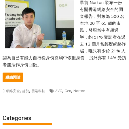
早前 Norton 發布一份
有關香港網絡安全的調
查報告，對象為 500 名
本地 20 至 65 歲的市
民，發現當中有超過一
半，約 51% 受訪者在過
去 12 個月曾經歷網絡詐
騙，唯只有少於 21% 人
認為自己有能力自行從身份盜竊中恢復身份，另外亦有 14% 受訪
者無法作身份回復。
繼續閱讀
,
,
,
,
網絡安全
趨勢
雲端科技
AVG
Gen
Norton
Categories