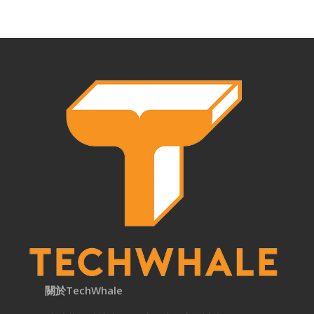
關於TechWhale