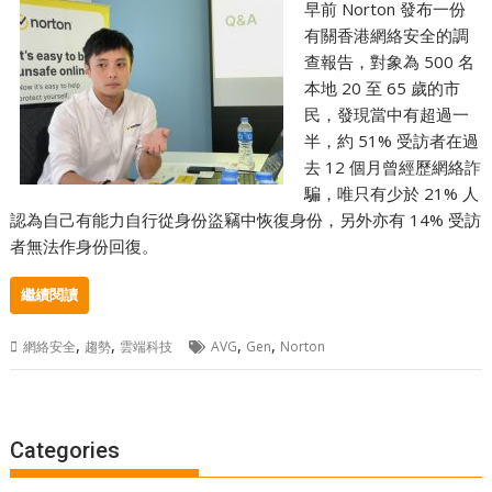
早前 Norton 發布一份
有關香港網絡安全的調
查報告，對象為 500 名
本地 20 至 65 歲的市
民，發現當中有超過一
半，約 51% 受訪者在過
去 12 個月曾經歷網絡詐
騙，唯只有少於 21% 人
認為自己有能力自行從身份盜竊中恢復身份，另外亦有 14% 受訪
者無法作身份回復。
繼續閱讀
,
,
,
,
網絡安全
趨勢
雲端科技
AVG
Gen
Norton
Categories