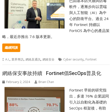
已由基本防火牆與防毒
軟件，逐漸步向以雲端
與人工智能（AI）為中
心的防衛平台。過去 24
年 Fortinet 持續以
FortiOS 為中心的產品策
略，最近亦推出 7.6 版本更新。
繼續閱讀
,
,
,
,
A.I.
業界專訪
網絡及通訊
網絡安全
Cyber security
Fortinet
網絡保安事故持續 Fortinet倡SecOps普及化
February 2, 2024
Brian Chan
Fortinet 早前的研究指
出，多達 76% 企業認同
引入以自動化為基礎的
SecOps 框架後，有助