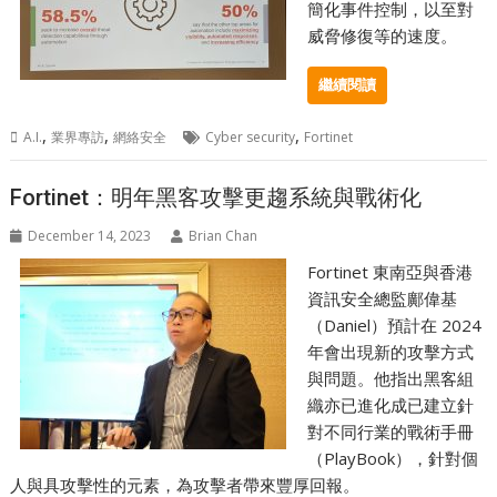
簡化事件控制，以至對
威脅修復等的速度。
繼續閱讀
,
,
,
A.I.
業界專訪
網絡安全
Cyber security
Fortinet
Fortinet：明年黑客攻擊更趨系統與戰術化
December 14, 2023
Brian Chan
Fortinet 東南亞與香港
資訊安全總監鄺偉基
（Daniel）預計在 2024
年會出現新的攻擊方式
與問題。他指出黑客組
織亦已進化成已建立針
對不同行業的戰術手冊
（PlayBook），針對個
人與具攻擊性的元素，為攻擊者帶來豐厚回報。