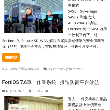
主權式
SASE（Sovereign
SASE）和生成式
AI（GenAI）功能。
Fortinet 統一 SASE 在單
一控制平台下，將
Fortinet 的 Secure SD-WAN 解決方案與雲端傳遞的安全服務邊
緣（SSE）服務完全整合，實現無縫管理、可視性及安全性。
繼續閱讀
,
,
,
,
A.I.
網絡及通訊
網絡安全
AI
Fortinet
generativeAI
FortiOS 7.6單一作業系統 推進防衛平台效益
May 24, 2024
Brian Chan
過去 IT 保安業界在產品
架構設計上持續演進，