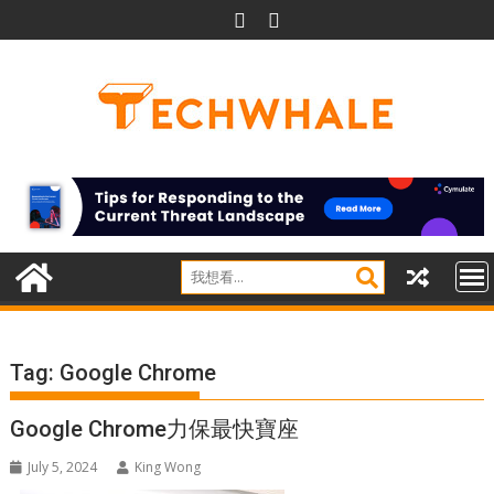
Skip
to
content
Tag:
Google Chrome
Google Chrome力保最快寶座
July 5, 2024
King Wong