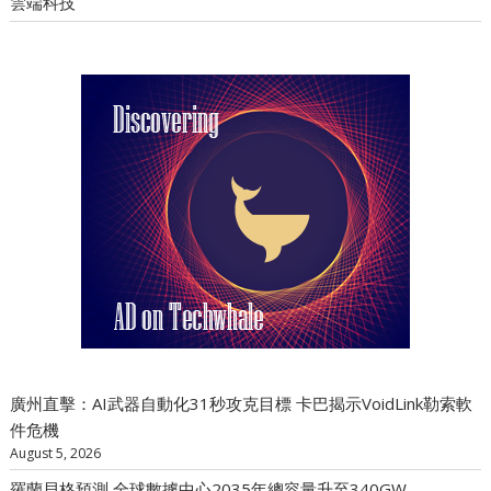
雲端科技
廣州直擊：AI武器自動化31秒攻克目標 卡巴揭示VoidLink勒索軟
件危機
August 5, 2026
羅蘭貝格預測 全球數據中心2035年總容量升至340GW