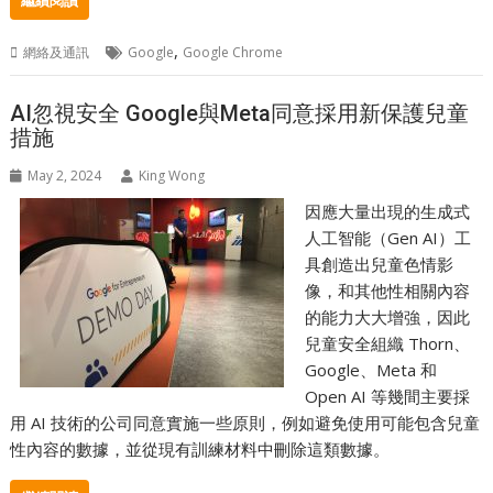
繼續閱讀
,
網絡及通訊
Google
Google Chrome
AI忽視安全 Google與Meta同意採用新保護兒童
措施
May 2, 2024
King Wong
因應大量出現的生成式
人工智能（Gen AI）工
具創造出兒童色情影
像，和其他性相關內容
的能力大大增強，因此
兒童安全組織 Thorn、
Google、Meta 和
Open AI 等幾間主要採
用 AI 技術的公司同意實施一些原則，例如避免使用可能包含兒童
性內容的數據，並從現有訓練材料中刪除這類數據。