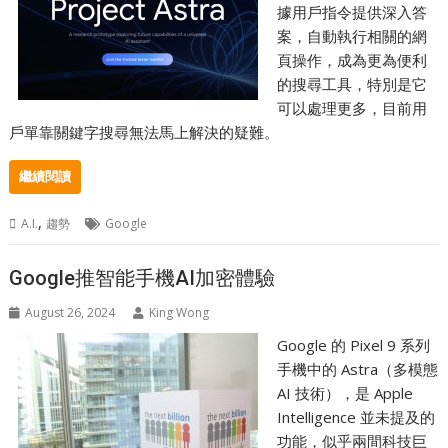
據用戶指令提供深入答
案，自動執行相關的網
頁操作，成為更為便利
的搜尋工具，特別是它
可以處理更多，目前用
戶單靠關鍵字搜尋無法馬上解決的疑難。
繼續閱讀
,
A.I.
趨勢
Google
Google推智能手機AI加密體驗
August 26, 2024
King Wong
Google 的 Pixel 9 系列
手機中的 Astra（多模態
AI 技術），是 Apple
Intelligence 並未提及的
功能，似乎兩間科技巨