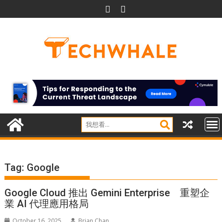
Skip
to
content
Tag:
Google
Google Cloud 推出 Gemini Enterprise 重塑企
業 AI 代理應用格局
October 16, 2025
Brian Chan