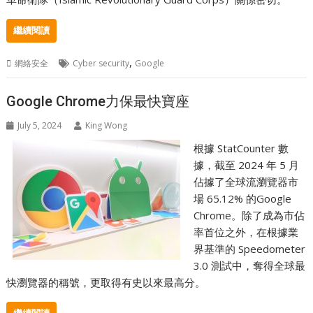
繼續閱讀
,
網絡安全
Cyber security
Google
Google Chrome力保最快寶座
July 5, 2024
King Wong
根據 StatCounter 數
據，截至 2024 年 5 月
佔據了全球流瀏覽器市
場 65.12% 的Google
Chrome。除了成為市佔
率首位之外，在根據業
界基準的 Speedometer
3.0 測試中，奪得全球最
快瀏覽器的稱號，更取得有史以來最高分。