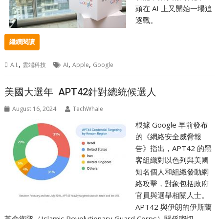
頭在 AI 上又開始一場追
逐戰。
繼續閱讀
,
,
,
A.I.
雲端科技
AI
Apple
Google
美國大選年 APT42針對總統候選人
August 16, 2024
TechWhale
根據 Google 早前發布
的《網絡安全威脅報
告》指出，APT42 的黑
客組織對以色列與美國
知名個人和組織發動網
絡攻擊，對象包括政府
官員與選舉相關人士。
APT42 與伊朗的伊斯蘭
革命衛隊（Islamic Revolutionary Guard Corps）關係密切。