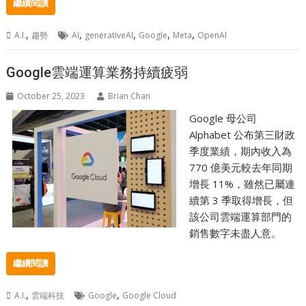
繼續閱讀
,
,
,
,
,
A.I.
趨勢
AI
generativeAI
Google
Meta
OpenAI
Google雲端運算業務持續疲弱
October 25, 2023
Brian Chan
Google 母公司
Alphabet 公布第三財政
季度業績，期內收入為
770 億美元較去年同期
增長 11%，雖然已屬連
續第 3 季取得增長，但
該公司雲端運算部門的
銷售數字未盡人意。
繼續閱讀
,
,
A.I.
雲端科技
Google
Google Cloud