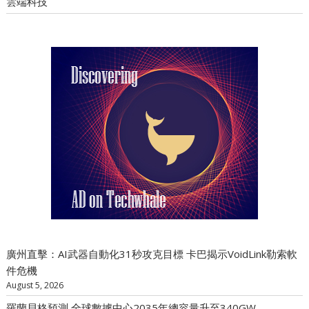
雲端科技
廣州直擊：AI武器自動化31秒攻克目標 卡巴揭示VoidLink勒索軟
件危機
August 5, 2026
羅蘭貝格預測 全球數據中心2035年總容量升至340GW