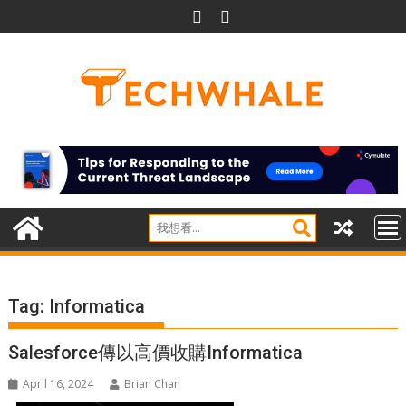
Skip
to
content
Tag:
Informatica
Salesforce傳以高價收購Informatica
April 16, 2024
Brian Chan