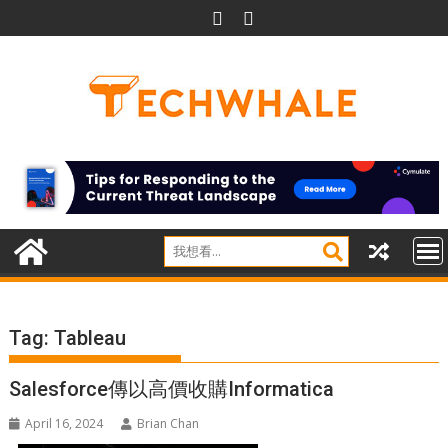
Skip
to
content
Tag:
Tableau
Salesforce傳以高價收購Informatica
April 16, 2024
Brian Chan