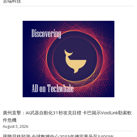
雲端科技
廣州直擊：AI武器自動化31秒攻克目標 卡巴揭示VoidLink勒索軟
件危機
August 5, 2026
羅蘭貝格預測 全球數據中心2035年總容量升至340GW