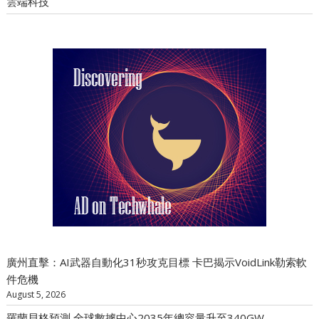
雲端科技
廣州直擊：AI武器自動化31秒攻克目標 卡巴揭示VoidLink勒索軟
件危機
August 5, 2026
羅蘭貝格預測 全球數據中心2035年總容量升至340GW