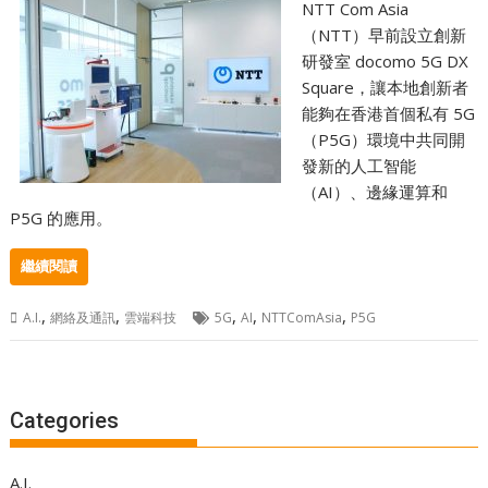
NTT Com Asia
（NTT）早前設立創新
研發室 docomo 5G DX
Square，讓本地創新者
能夠在香港首個私有 5G
（P5G）環境中共同開
發新的人工智能
（AI）、邊緣運算和
P5G 的應用。
繼續閱讀
,
,
,
,
,
A.I.
網絡及通訊
雲端科技
5G
AI
NTTComAsia
P5G
Categories
A.I.