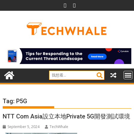
Skip
to
content
Tag:
P5G
NTT Com Asia設立本地Private 5G開發測試環境
September 5, 2024
TechWhale