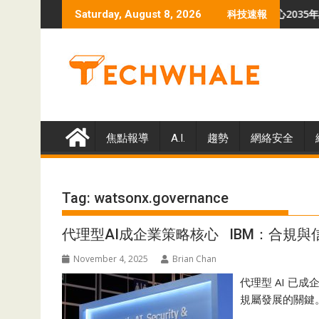
Skip
巴揭示VoidLink勒索軟件危機
羅蘭貝格預測 全球數據中心2035年總容量升至
Saturday, August 8, 2026
科技速報
to
content
焦點報導
A.I.
趨勢
網絡安全
Tag:
watsonx.governance
代理型AI成企業策略核心 IBM：合規與
November 4, 2025
Brian Chan
代理型 AI 已
規屬發展的關鍵