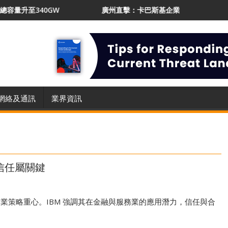
340GW
廣州直擊：卡巴斯基企業業務增長21% 推AI Prot
網絡及通訊
業界資訊
信任屬關鍵
成企業策略重心。IBM 強調其在金融與服務業的應用潛力，信任與合
。