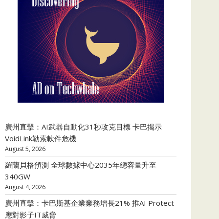
廣州直擊：AI武器自動化31秒攻克目標 卡巴揭示
VoidLink勒索軟件危機
August 5, 2026
羅蘭貝格預測 全球數據中心2035年總容量升至
340GW
August 4, 2026
廣州直擊：卡巴斯基企業業務增長21% 推AI Protect
應對影子IT威脅